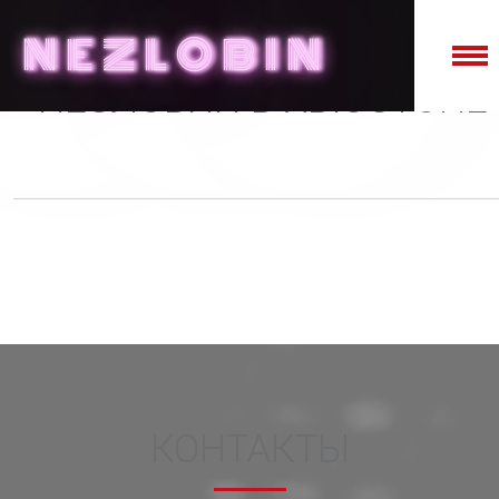
NE
Z
LO
B
IN
НЕЗЛОБИН В ХЬЮСТОНЕ
КОНТАКТЫ