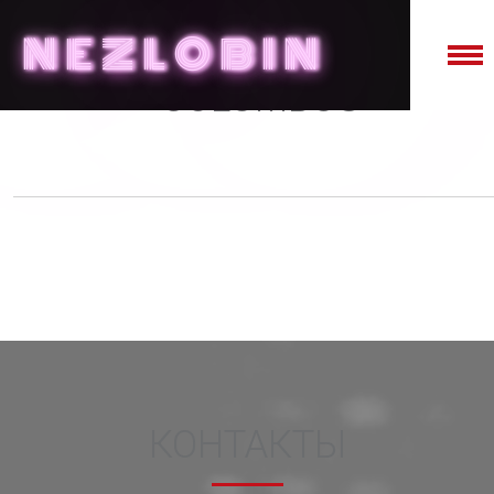
NE
Z
LO
B
IN
COLUMBUS
КОНТАКТЫ