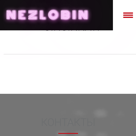
NE
Z
LO
B
IN
CINCINNATI
КОНТАКТЫ