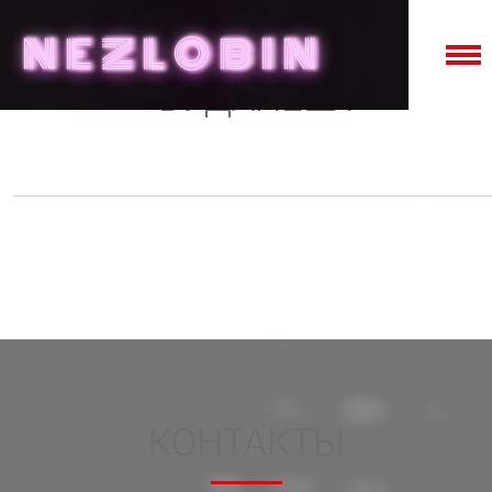
NE
Z
LO
B
IN
БУДАПЕШТ
КОНТАКТЫ